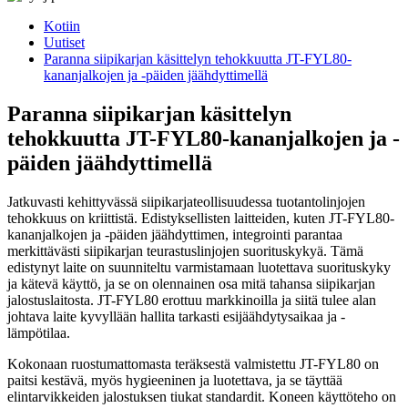
Kotiin
Uutiset
Paranna siipikarjan käsittelyn tehokkuutta JT-FYL80-
kananjalkojen ja -päiden jäähdyttimellä
Paranna siipikarjan käsittelyn
tehokkuutta JT-FYL80-kananjalkojen ja -
päiden jäähdyttimellä
Jatkuvasti kehittyvässä siipikarjateollisuudessa tuotantolinjojen
tehokkuus on kriittistä. Edistyksellisten laitteiden, kuten JT-FYL80-
kananjalkojen ja -päiden jäähdyttimen, integrointi parantaa
merkittävästi siipikarjan teurastuslinjojen suorituskykyä. Tämä
edistynyt laite on suunniteltu varmistamaan luotettava suorituskyky
ja kätevä käyttö, ja se on olennainen osa mitä tahansa siipikarjan
jalostuslaitosta. JT-FYL80 erottuu markkinoilla ja siitä tulee alan
johtava laite kyvyllään hallita tarkasti esijäähdytysaikaa ja -
lämpötilaa.
Kokonaan ruostumattomasta teräksestä valmistettu JT-FYL80 on
paitsi kestävä, myös hygieeninen ja luotettava, ja se täyttää
elintarvikkeiden jalostuksen tiukat standardit. Koneen käyttöteho on