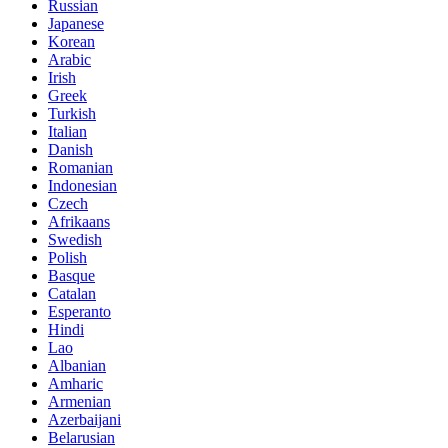
Russian
Japanese
Korean
Arabic
Irish
Greek
Turkish
Italian
Danish
Romanian
Indonesian
Czech
Afrikaans
Swedish
Polish
Basque
Catalan
Esperanto
Hindi
Lao
Albanian
Amharic
Armenian
Azerbaijani
Belarusian