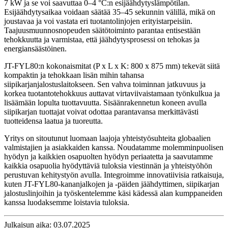
7 kW ja se voi saavuttaa 0–4 °C:n esijäähdytyslämpötilan.
Esijäähdytysaikaa voidaan säätää 35–45 sekunnin välillä, mikä on
joustavaa ja voi vastata eri tuotantolinjojen erityistarpeisiin.
Taajuusmuunnosnopeuden säätötoiminto parantaa entisestään
tehokkuutta ja varmistaa, että jäähdytysprosessi on tehokas ja
energiansäästöinen.
JT-FYL80:n kokonaismitat (P x L x K: 800 x 875 mm) tekevät siitä
kompaktin ja tehokkaan lisän mihin tahansa
siipikarjanjalostuslaitokseen. Sen vahva toiminnan jatkuvuus ja
korkea tuotantotehokkuus auttavat virtaviivaistamaan työnkulkua ja
lisäämään lopulta tuottavuutta. Sisäänrakennetun koneen avulla
siipikarjan tuottajat voivat odottaa parantavansa merkittävästi
tuotteidensa laatua ja tuoreutta.
Yritys on sitoutunut luomaan laajoja yhteistyösuhteita globaalien
valmistajien ja asiakkaiden kanssa. Noudatamme molemminpuolisen
hyödyn ja kaikkien osapuolten hyödyn periaatetta ja saavutamme
kaikkia osapuolia hyödyttäviä tuloksia viestinnän ja yhteistyöhön
perustuvan kehitystyön avulla. Integroimme innovatiivisia ratkaisuja,
kuten JT-FYL80-kananjalkojen ja -päiden jäähdyttimen, siipikarjan
jalostuslinjoihin ja työskentelemme käsi kädessä alan kumppaneiden
kanssa luodaksemme loistavia tuloksia.
Julkaisun aika: 03.07.2025