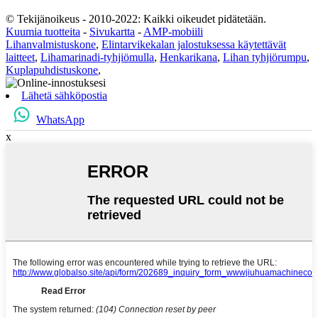
© Tekijänoikeus - 2010-2022: Kaikki oikeudet pidätetään.
Kuumia tuotteita
-
Sivukartta
-
AMP-mobiili
Lihanvalmistuskone
,
Elintarvikekalan jalostuksessa käytettävät
laitteet
,
Lihamarinadi-tyhjiömulla
,
Henkarikana
,
Lihan tyhjiörumpu
,
Kuplapuhdistuskone
,
Lähetä sähköpostia
WhatsApp
x