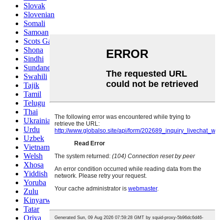
Slovak
Slovenian
Somali
Samoan
Scots Gaelic
Shona
Sindhi
Sundanese
Swahili
Tajik
Tamil
Telugu
Thai
Ukrainian
Urdu
Uzbek
Vietnamese
Welsh
Xhosa
Yiddish
Yoruba
Zulu
Kinyarwanda
Tatar
Oriya