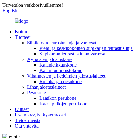
Tervetuloa verkkosivuillemme!
English
Kotiin
Tuotteet
Siipikarjan teurastuslinja ja varaosat
Pieni- ja keskikokoinen siipikarjan teurastuslinja
Siipikarjan teurastuslinjan varaosat
Äyriäisten jalostuskone
Kalanleikkauskone
Kalan luunpoistokone
Vihannesten ja hedelmien jalostuslaitteet
Rullaharjan pesukone
Lihanjalostuslaitteet
Pesukone
Laatikon pesukone
Kaasupullojen pesukone
Uutiset
Usein kysytyt kysymykset
Tietoa meistä
Ota yhteyttä